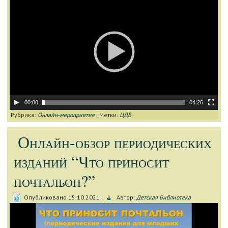
00:00
04:26
Рубрика:
Онлайн-мероприятие
|
Метки:
ЦДБ
Онлайн-обзор периодических
изданий “Что приносит
почтальон?”
Опубликовано
15.10.2021
|
Автор:
Детская Библиотека
Видеоплеер