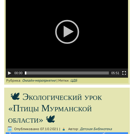
00:00
05:51
Рубрика:
Онлайн-мероприятие
|
Метки:
ЦДБ
🕊 Экологический урок
«Птицы Мурманской
области» 🕊
Опубликовано
07.10.2021
|
Автор:
Детская Библиотека