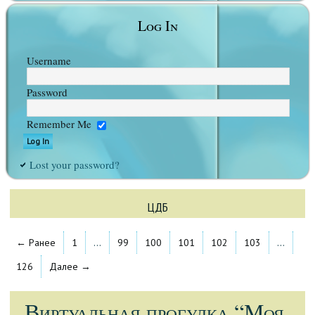
Log In
Username
Password
Remember Me
Lost your password?
ЦДБ
← Ранее
1
…
99
100
101
102
103
…
126
Далее →
Виртуальная прогулка “Моя