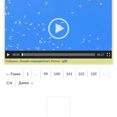
Видеоплеер
00:00
05:17
Рубрика:
Онлайн-мероприятие
|
Метки:
ЦДБ
← Ранее
1
…
99
100
101
102
103
…
126
Далее →