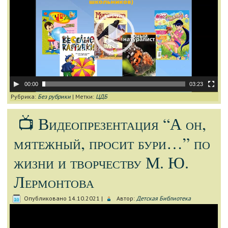
00:00
03:23
Рубрика:
Без рубрики
|
Метки:
ЦДБ
📺 Видеопрезентация “А он,
мятежный, просит бури…” по
жизни и творчеству М. Ю.
Лермонтова
Опубликовано
14.10.2021
|
Автор:
Детская Библиотека
Видеоплеер