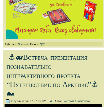
Рубрика:
Новости
|
Метки:
ЦДБ
⚓🐋Встреча-презентация
познавательно-
интерактивного проекта
“Путешествие по Арктике”⚓
🐋
Опубликовано
19.10.2021
|
Автор:
Детская Библиотека
Видеоплеер