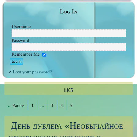
Log In
Username
Password
Remember Me
Lost your password?
ЩСБ
← Ранее
1
…
3
4
5
День дублера «Необычайное
превращение читателя в