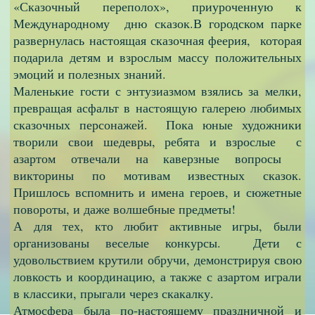
«Сказочный переполох», приуроченную к
Международному дню сказок.
В городском парке
развернулась настоящая сказочная феерия, которая
подарила детям и взрослым массу положительных
эмоций и полезных знаний.
Маленькие гости с энтузиазмом взялись за мелки,
превращая асфальт в настоящую галерею любимых
сказочных персонажей. Пока юные художники
творили свои шедевры, ребята и взрослые с
азартом отвечали на каверзные вопросы
викторины по мотивам известных сказок.
Пришлось вспомнить и имена героев, и сюжетные
повороты, и даже волшебные предметы!
А для тех, кто любит активные игры, были
организованы веселые конкурсы. Дети с
удовольствием крутили обручи, демонстрируя свою
ловкость и координацию, а также с азартом играли
в классики, прыгали через скакалку.
Атмосфера была по-настоящему праздничной и