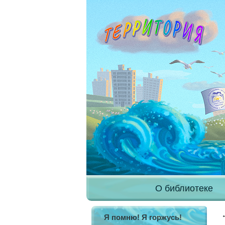
О библиотеке
Я помню! Я горжусь!