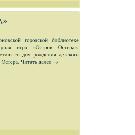
а»
новской городской библиотеке
урная игра «Остров Остера»,
етию со дня рождения детского
я Остера.
Читать далее
→