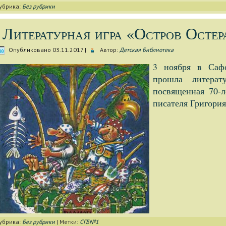
убрика:
Без рубрики
Литературная игра «Остров Остер
Опубликовано
03.11.2017
|
Автор:
Детская Библиотека
3 ноября в Сафо
прошла литерат
посвященная 70-л
писателя Григори
убрика:
Без рубрики
|
Метки:
СГБ№1