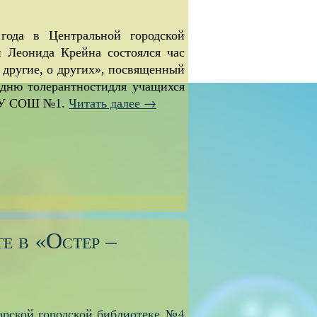
года в Центральной городской
 Леонида Крейна состоялся час
 другие, о других»
, посвященный
дню толерантности
для учащихся
Читать далее
→
ОУ СОШ №1.
е в «Остер –
орской городской библиотеке №4