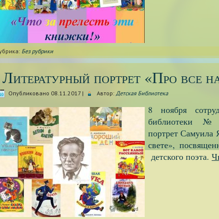
убрика:
Без рубрики
Литературный портрет «Про все н
Опубликовано
08.11.2017
|
Автор:
Детская Библиотека
8 ноября сотруд
библиотеки №3
портрет Самуила 
свете», посвящен
детского поэта.
Ч