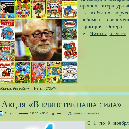
прошел литературны
– класс!»» по творче
любимых совреме
Григория Остера. В
лет.
Читать далее
→
убрика:
Без рубрики
|
Метки:
СГБ№4
Акция «В единстве наша сила»
Опубликовано
10.11.2017
|
Автор:
Детская Библиотека
С 1 по 9 ноября