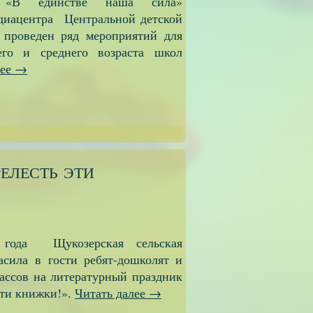
 «В единстве наша сила»
диацентра Центральной детской
 проведен ряд мероприятий для
го и среднего возраста школ
лее
→
елесть эти
 года Щукозерская сельская
асила в гости ребят-дошколят и
лассов на литературный праздник
эти книжки!».
Читать далее
→