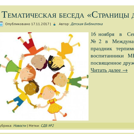
Тематическая беседа «Страницы 
Опубликовано
17.11.2017
|
Автор:
Детская Библиотека
16 ноября в Сев
№2 в Междунаро
праздник терпим
воспитанники 
посвященное друж
Читать далее
→
убрика:
Новости
|
Метки:
СДБ №2