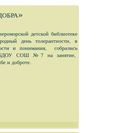
добра»
ероморской детской библиотеке
дный день толерантности, в
ости и понимания, собрались
МБДОУ СОШ №7 на занятие,
бе и доброте.