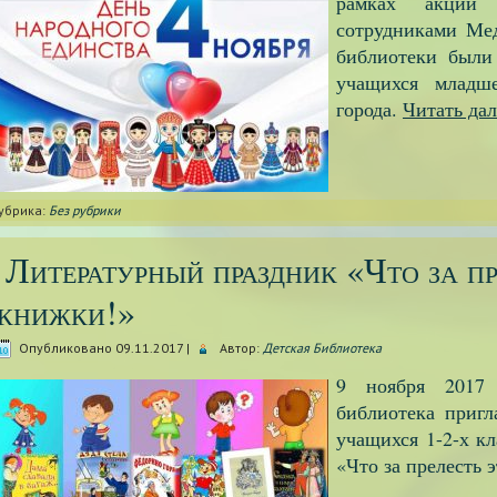
рамках акции
сотрудниками Ме
библиотеки были
учащихся младше
города.
Читать да
убрика:
Без рубрики
Литературный праздник «Что за пр
книжки!»
Опубликовано
09.11.2017
|
Автор:
Детская Библиотека
9 ноября 2017
библиотека пригл
учащихся 1-2-х к
«Что за прелесть 