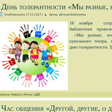
День толерантности «Мы разные,
Опубликовано
17.11.2017
|
Автор:
Детская Библиотека
16 ноября сотру
библиотеки провел
«Мы разные, но
кукольного театра
дню толерантности.
Ч
убрика:
Новости
|
Метки:
ЦДБ
Час общения «Другой, другие, о д