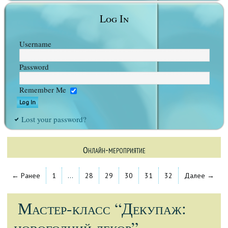
Log In
Username
Password
Remember Me
Lost your password?
Онлайн-мероприятие
← Ранее
1
…
28
29
30
31
32
Далее →
Мастер-класс “Декупаж:
новогодний декор”