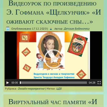
Видеоурок по произведению
Э. Гофмана «Щелкунчик» «И
оживают сказочные сны…»
Опубликовано
17.12.2020
|
Автор:
Детская Библиотека
Видеоплеер
00:00
04:28
Рубрика:
Онлайн-мероприятие
|
Метки:
ЦДБ
Виртуальный час памяти «И