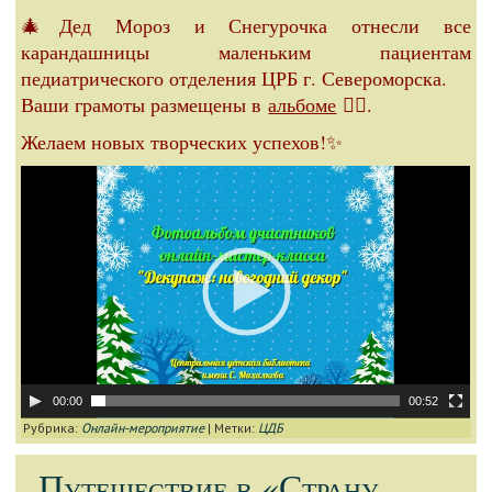
🎄Дед Мороз и Снегурочка отнесли все
карандашницы маленьким пациентам
педиатрического отделения ЦРБ г. Североморска.
Ваши грамоты размещены в
альбоме
👈🏻.
Желаем новых творческих успехов!✨
Видеоплеер
00:00
00:52
Рубрика:
Онлайн-мероприятие
|
Метки:
ЦДБ
Путешествие в «Страну