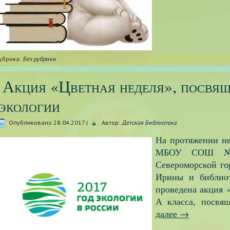
убрика:
Без рубрики
Акция «Цветная неделя», посвящ
экологии
Опубликовано
28.04.2017
|
Автор:
Детская Библиотека
На протяжении нед
МБОУ СОШ №7
Североморской го
Ирины и библиот
проведена акция 
А класса, посв
далее
→