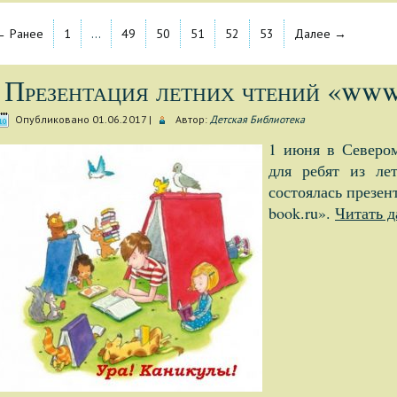
← Ранее
1
…
49
50
51
52
53
Далее →
Презентация летних чтений «ww
Опубликовано
01.06.2017
|
Автор:
Детская Библиотека
1 июня в Северо
для ребят из 
состоялась презен
book.ru».
Читать 