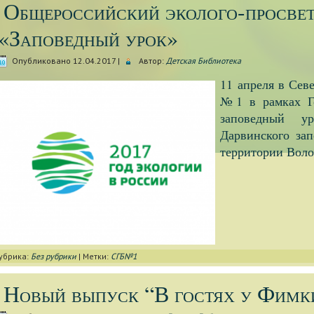
Общероссийский эколого-просвет
«Заповедный урок»
Опубликовано
12.04.2017
|
Автор:
Детская Библиотека
11 апреля в Сев
№1 в рамках Г
заповедный у
Дарвинского зап
территории Воло
убрика:
Без рубрики
|
Метки:
СГБ№1
Новый выпуск “В гостях у Фимк