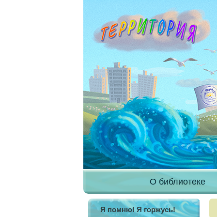
О библиотеке
Я помню! Я горжусь!