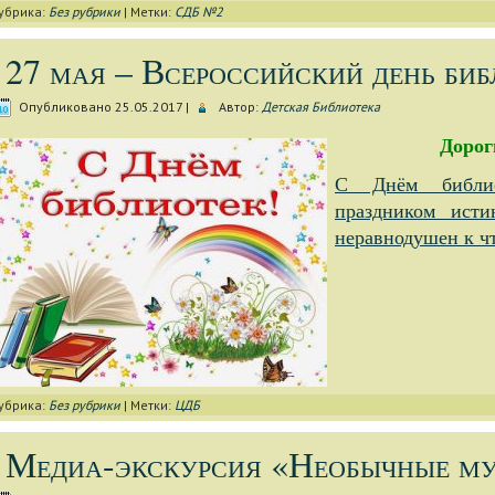
убрика:
Без рубрики
|
Метки:
СДБ №2
27 мая – Всероссийский день биб
Опубликовано
25.05.2017
|
Автор:
Детская Библиотека
Дорог
С Днём библио
праздником исти
неравнодушен к 
убрика:
Без рубрики
|
Метки:
ЦДБ
Медиа-экскурсия «Необычные му