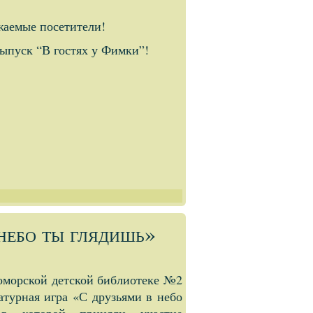
жаемые посетители!
ыпуск “В гостях у Фимки”!
 небо ты глядишь»
роморской детской библиотеке №2
атурная игра «С друзьями в небо