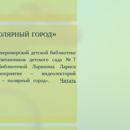
олярный город»
евероморской детской библиотеке
итанников детского сада №7
библиотекой Ларинина Лариса
роприятие – видеолекторий
к – полярный город».
Читать