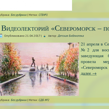
убрика:
Без рубрики
|
Метки:
СГБ№1
Видеолекторий «Североморск – п
Опубликовано
21.04.2017
|
Автор:
Детская Библиотека
21 апреля в С
№2 для восп
заведующая 
провела ме
«Североморс
далее
→
убрика:
Без рубрики
|
Метки:
СДБ №2