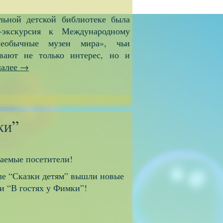
льной детской библиотеке была
-экскурсия к Международному
еобычные музеи мира», чьи
вают не только интерес, но и
далее
→
ки”
посетители!
еле “Сказки детям” вышли новые
и “В гостях у Фимки”!