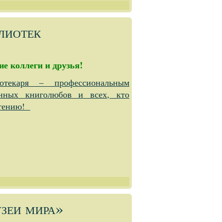
лиотек
ие коллеги и друзья!
текаря – профессиональным
нных книголюбов и всех, кто
чтению!
зеи мира»