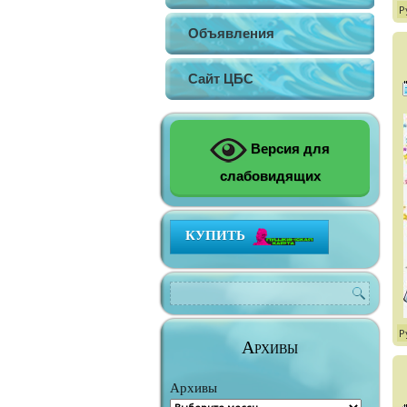
Р
Объявления
Сайт ЦБС
Версия для
слабовидящих
КУПИТЬ
Р
Архивы
Архивы