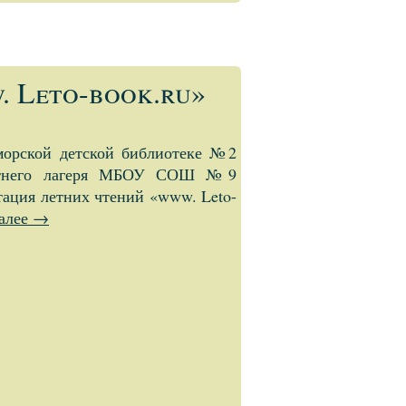
w. Leto-book.ru»
морской детской библиотеке №2
летнего лагеря МБОУ СОШ №9
тация летних чтений «www. Leto-
далее
→