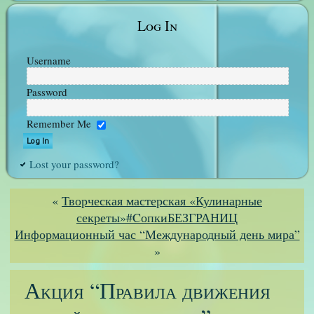
Log In
Username
Password
Remember Me
Lost your password?
«
Творческая мастерская «Кулинарные
секреты»#CопкиБЕЗГРАНИЦ
Информационный час “Международный день мира”
»
Акция “Правила движения